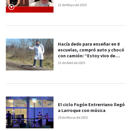
del Papa
12 de Mayo de 2025
Hacía dedo para enseñar en 8
escuelas, compró auto y chocó
con camión: “Estoy vivo de
milagro”
13 de Abril de 2025
El ciclo Fogón Entrerriano llegó
a Larroque con música
29 de Marzo de 2025