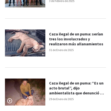
Criolla
3 de Febrero de 2025
Caza ilegal de un puma: serían
tres los involucrados y
realizaron más allanamientos
31 de Enero de 2025
Caza ilegal de un puma: “Es un
acto brutal”, dijo
ambientalista que denunció el
hecho
29 de Enero de 2025