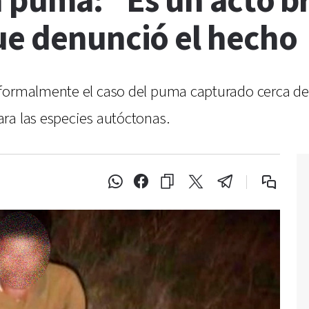
n puma: “Es un acto br
ue denunció el hecho
formalmente el caso del puma capturado cerca de 
ara las especies autóctonas.