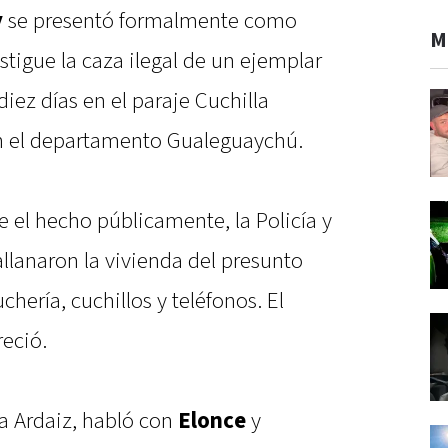
y
se presentó formalmente como
M
tigue la caza ilegal de un ejemplar
ez días en el paraje Cuchilla
en el departamento Gualeguaychú.
e el hecho públicamente, la Policía y
allanaron la vivienda del presunto
chería, cuchillos y teléfonos. El
eció.
a Ardaiz, habló con
Elonce
y