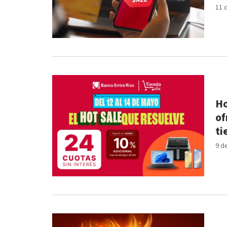
11 
Ho
of
ti
9 d