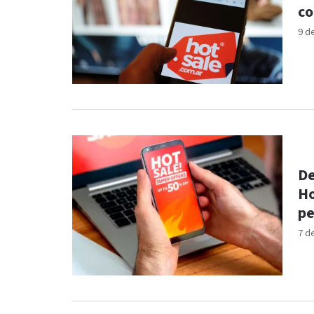
co
9 d
De
Ho
pe
7 d