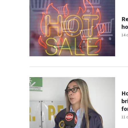
Re
ho
14 
Ho
br
fo
11 