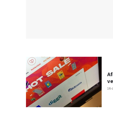
Af
ve
16 