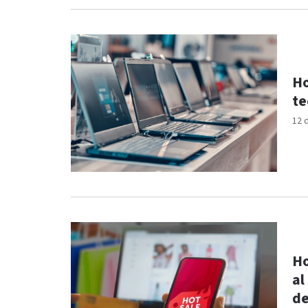
Ho
te
12 
Ho
al
de