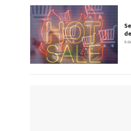
Se
de
6 d