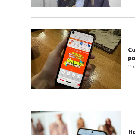
Co
pa
11 
Ho