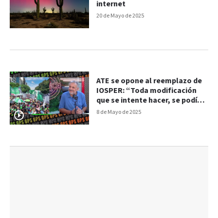
internet
20 de Mayo de 2025
ATE se opone al reemplazo de
IOSPER: “Toda modificación
que se intente hacer, se podía
realizar en la actual ley”
8 de Mayo de 2025