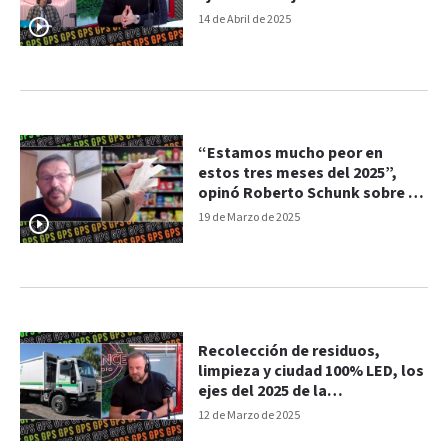
Municipalidad de Paraná
14 de Abril de 2025
“Estamos mucho peor en
estos tres meses del 2025”,
opinó Roberto Schunk sobre la
situación económica del país
19 de Marzo de 2025
Recolección de residuos,
limpieza y ciudad 100% LED, los
ejes del 2025 de la
Municipalidad de Paraná
12 de Marzo de 2025