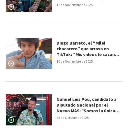
trabajo en Paraná
17 de Noviembre de 2025
Diego Barreto, el “Milei
chacarero” que arrasa en
TikTok: “Mis videos le sacan
una sonrisa a la gente”
10 de Noviembre de 2025
Nahuel Leis Pou, candidato a
Diputado Nacional por el
Nuevo MAS: "Somos la única
lista compuesta por
22 de Octubre de 2025
trabajadores reales”