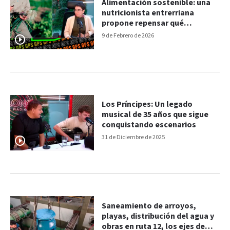
Alimentación sostenible: una
nutricionista entrerriana
propone repensar qué
comemos y cómo impacta en
9 de Febrero de 2026
el ambiente
Los Príncipes: Un legado
musical de 35 años que sigue
conquistando escenarios
31 de Diciembre de 2025
Saneamiento de arroyos,
playas, distribución del agua y
obras en ruta 12, los ejes de