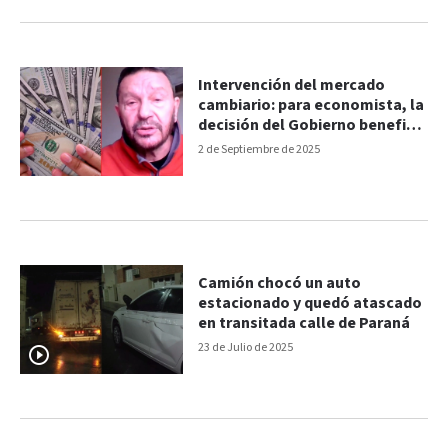
Intervención del mercado
cambiario: para economista, la
decisión del Gobierno beneficia
al sector más rico de la
2 de Septiembre de 2025
población
Camión chocó un auto
estacionado y quedó atascado
en transitada calle de Paraná
23 de Julio de 2025