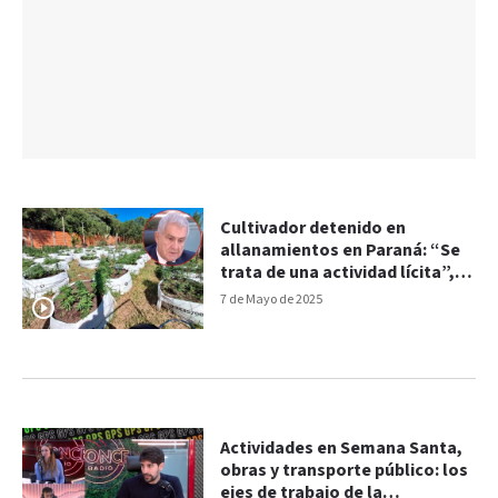
Cultivador detenido en
allanamientos en Paraná: “Se
trata de una actividad lícita”,
declaró su abogado
7 de Mayo de 2025
Actividades en Semana Santa,
obras y transporte público: los
ejes de trabajo de la