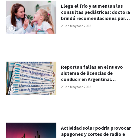
Llega el frío y aumentan las
consultas pediátricas: doctora
brindó recomendaciones para
prevenir contagios
21 de Mayo de 2025
Reportan fallas en el nuevo
sistema de licencias de
conducir en Argentina:
“Estamos en plena transición”
21 de Mayo de 2025
Actividad solar podría provocar
apagones y cortes de radio e