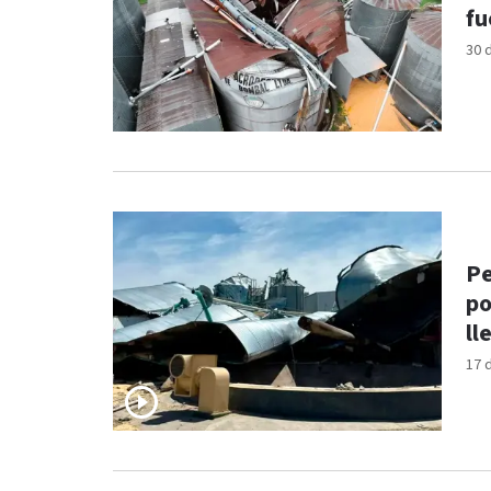
fu
30 
Pe
po
ll
17 