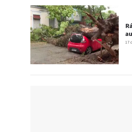
Rá
au
17 