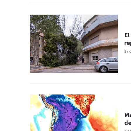
El
re
27 
Ma
de