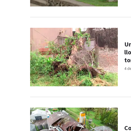
Un
ll
to
4 d
Co