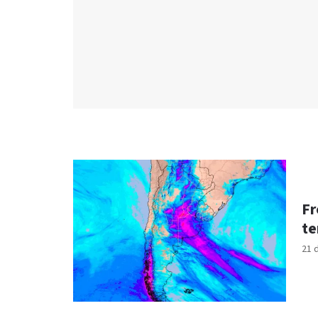
Fr
te
21 