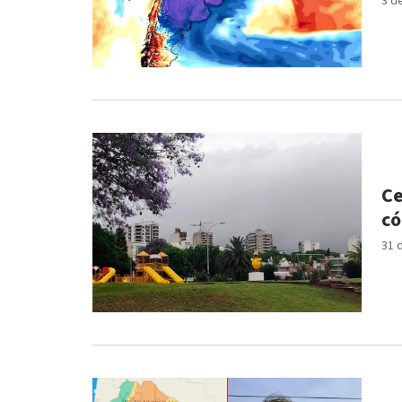
3 d
Ce
có
31 