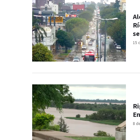
Al
Rí
se
15 
Ri
En
8 d