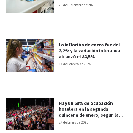
mes con el bono
26 de Diciembre de 2025
La inflación de enero fue del
2,2% y la variación interanual
alcanzó el 84,5%
13 de Febrero de 2025
Hay un 68% de ocupación
hotelera en la segunda
quincena de enero, según la
Cámara de Turismo provincial
27 de Enero de 2025