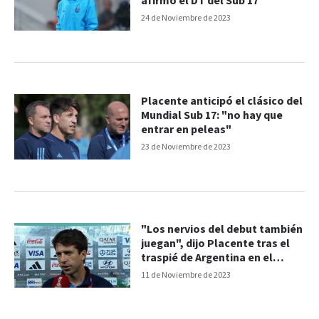
afirmó el DT del Sub 17
24 de Noviembre de 2023
Placente anticipó el clásico del
Mundial Sub 17: "no hay que
entrar en peleas"
23 de Noviembre de 2023
"Los nervios del debut también
juegan", dijo Placente tras el
traspié de Argentina en el
Mundial Sub 17
11 de Noviembre de 2023