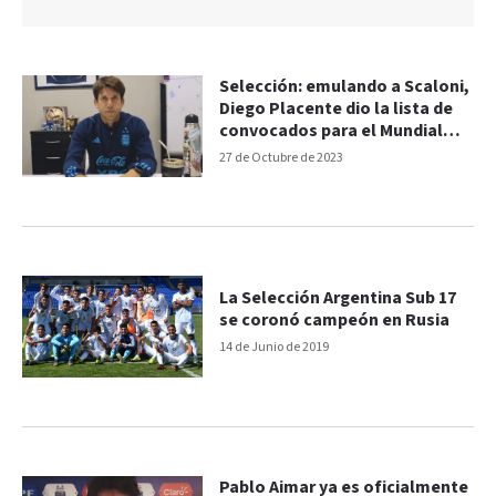
Selección: emulando a Scaloni,
Diego Placente dio la lista de
convocados para el Mundial
Sub-17
27 de Octubre de 2023
La Selección Argentina Sub 17
se coronó campeón en Rusia
14 de Junio de 2019
Pablo Aimar ya es oficialmente