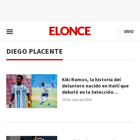
EN VIVO
VIVO
DIEGO PLACENTE
Kiki Ramos, la historia del
delantero nacido en Haití que
debutó en la Selección
Argentina Sub-17
29 de Julio de 2026