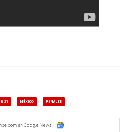
B 17
MÉXICO
PENALES
Elonce.com en Google News