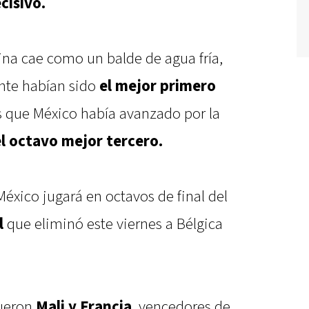
cisivo.
ina cae como un balde de agua fría,
ente habían sido
el mejor primero
as que México había avanzado por la
el octavo mejor tercero.
México jugará en octavos de final del
l
que eliminó este viernes a Bélgica
fueron
Mali y Francia
, vencedores de