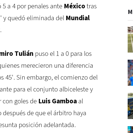
 5 a 4 por penales ante
México
tras
M
0' y quedó eliminada del
Mundial
.
miro Tulián
puso el 1 a 0 para los
 quienes merecieron una diferencia
os 45'. Sin embargo, el comienzo del
te para el conjunto albiceleste y
r con goles de
Luis Gamboa
al
mo después de que el árbitro haya
resunta posición adelantada.