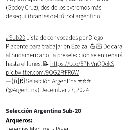
(Godoy Cruz), dos de los extremos más
desequilibrantes del fútbol argentino.
#Sub20
Lista de convocados por Diego
Placente para trabajar en Ezeiza. 💪🏻 De cara
al Sudamericano, la preselección se entrenará
hasta el lunes. 📝
https://t.co/57NVnQDokS
pic.twitter.com/9OG2FfFR6W
— 🇦🇷 Selección Argentina ⭐⭐⭐
(@Argentina)
December 27, 2024
Selección Argentina Sub-20
Arqueros:
Jeremías Martinet - River