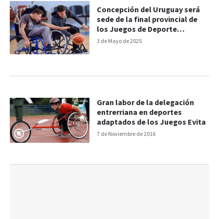
Concepción del Uruguay será
sede de la final provincial de
los Juegos de Deporte
Adaptado
3 de Mayo de 2025
Gran labor de la delegación
entrerriana en deportes
adaptados de los Juegos Evita
7 de Noviembre de 2016