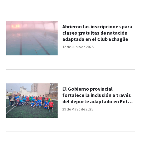
Abrieron las inscripciones para
clases gratuitas de natación
adaptada en el Club Echagüe
12 de Junio de 2025
El Gobierno provincial
fortalece la inclusión a través
del deporte adaptado en Entre
Ríos
29 de Mayo de 2025