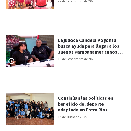
27 de Septiembre de 2025
La judoca Candela Pogonza
busca ayuda para llegar a los
Juegos Parapanamericanos de
Chile
19 de Septiembre de 2025
Continúan las políticas en
beneficio del deporte
adaptado en Entre Ríos
15 de Junio de 2025