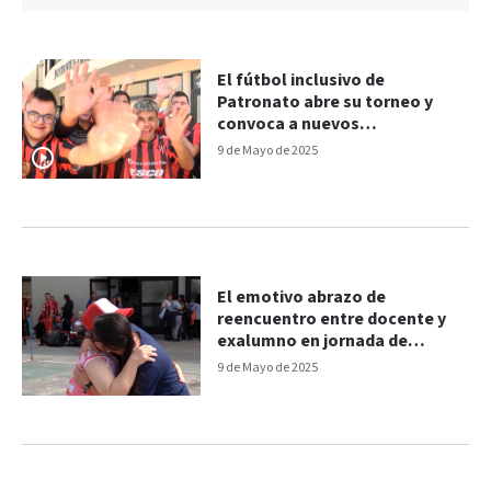
El fútbol inclusivo de
Patronato abre su torneo y
convoca a nuevos
participantes
9 de Mayo de 2025
El emotivo abrazo de
reencuentro entre docente y
exalumno en jornada de
deporte inclusivo
9 de Mayo de 2025