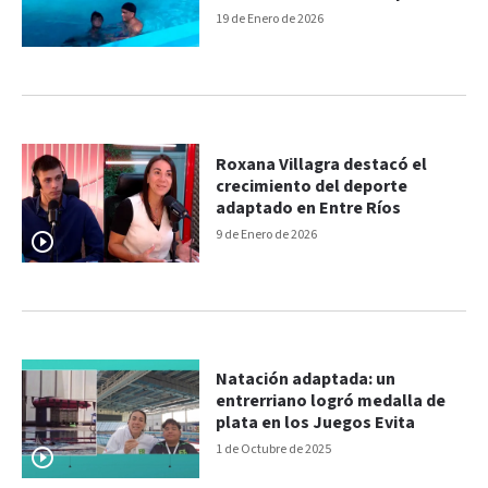
Raúl Alfonsín de Paraná
19 de Enero de 2026
Roxana Villagra destacó el
crecimiento del deporte
adaptado en Entre Ríos
9 de Enero de 2026
Natación adaptada: un
entrerriano logró medalla de
plata en los Juegos Evita
1 de Octubre de 2025