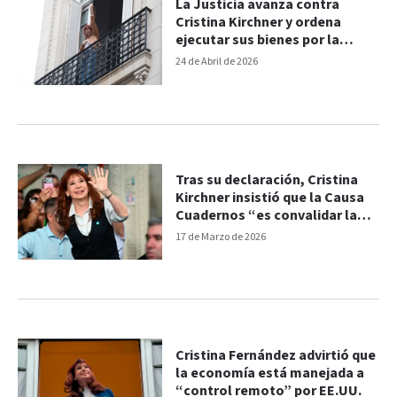
La Justicia avanza contra
Cristina Kirchner y ordena
ejecutar sus bienes por la
causa Vialidad
24 de Abril de 2026
Tras su declaración, Cristina
Kirchner insistió que la Causa
Cuadernos “es convalidar la
mafia”
17 de Marzo de 2026
Cristina Fernández advirtió que
la economía está manejada a
“control remoto” por EE.UU.