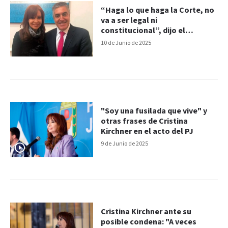
“Haga lo que haga la Corte, no
va a ser legal ni
constitucional”, dijo el
abogado de Cristina
10 de Junio de 2025
"Soy una fusilada que vive" y
otras frases de Cristina
Kirchner en el acto del PJ
9 de Junio de 2025
Cristina Kirchner ante su
posible condena: "A veces