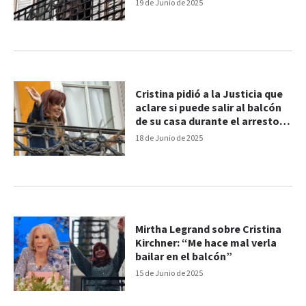
19 de Junio de 2025
Cristina pidió a la Justicia que
aclare si puede salir al balcón
de su casa durante el arresto
domiciliario
18 de Junio de 2025
Mirtha Legrand sobre Cristina
Kirchner: “Me hace mal verla
bailar en el balcón”
15 de Junio de 2025