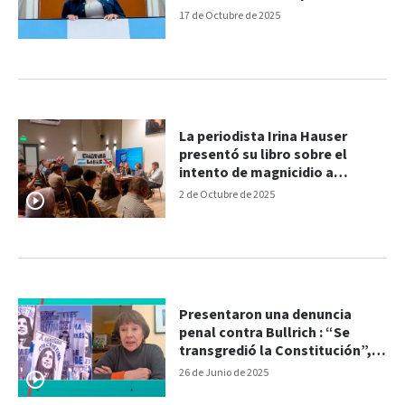
17 de Octubre de 2025
La periodista Irina Hauser
presentó su libro sobre el
intento de magnicidio a
Cristina Kirchner
2 de Octubre de 2025
Presentaron una denuncia
penal contra Bullrich : “Se
transgredió la Constitución”,
dijo Osuna
26 de Junio de 2025