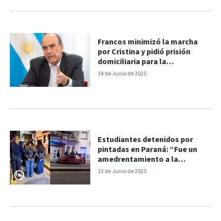
Francos minimizó la marcha
por Cristina y pidió prisión
domiciliaria para la
exmandataria
14 de Junio de 2025
Estudiantes detenidos por
pintadas en Paraná: “Fue un
amedrentamiento a la
democracia”
13 de Junio de 2025