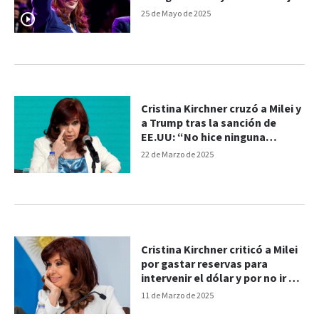
de ser militantes electorales"
25 de Mayo de 2025
Cristina Kirchner cruzó a Milei y
a Trump tras la sanción de
EE.UU: “No hice ninguna
criptoestafa”
22 de Marzo de 2025
Cristina Kirchner criticó a Milei
por gastar reservas para
intervenir el dólar y por no ir a
Bahía Blanca
11 de Marzo de 2025