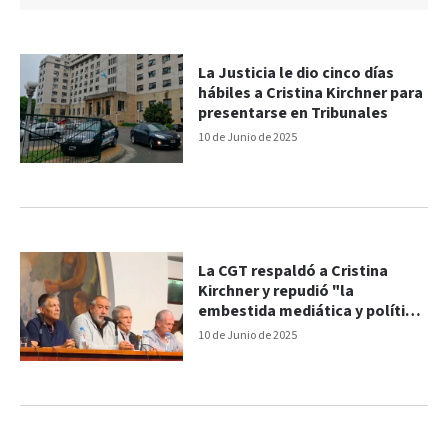
La Justicia le dio cinco días
hábiles a Cristina Kirchner para
presentarse en Tribunales
10 de Junio de 2025
La CGT respaldó a Cristina
Kirchner y repudió "la
embestida mediática y política
sobre la Justicia"
10 de Junio de 2025