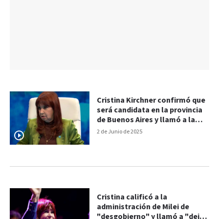
Cristina Kirchner confirmó que
será candidata en la provincia
de Buenos Aires y llamó a la
unidad del PJ
2 de Junio de 2025
Cristina calificó a la
administración de Milei de
"desgobierno" y llamó a "dejar