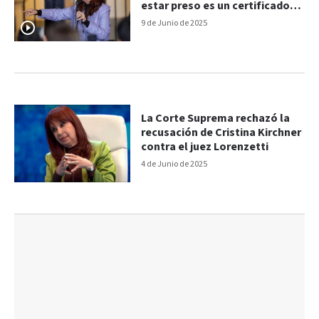
estar preso es un certificado
de dignidad"
9 de Junio de 2025
La Corte Suprema rechazó la
recusación de Cristina Kirchner
contra el juez Lorenzetti
4 de Junio de 2025