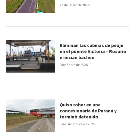
concesionadas
27 de Enero de 2026
Eliminan las cabinas de peaje
en el puente Victoria – Rosario
e inician bacheo
9 de Enero de 2026
Quiso robar en una
concesionaria de Paraná y
terminó detenido
3 de Diciembre de 2025