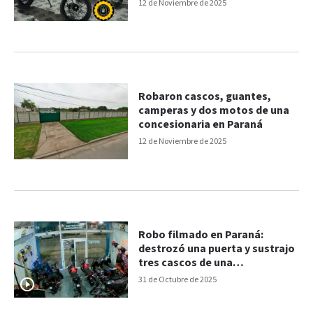
0KM sustraídas
12 de Noviembre de 2025
Robaron cascos, guantes,
camperas y dos motos de una
concesionaria en Paraná
12 de Noviembre de 2025
Robo filmado en Paraná:
destrozó una puerta y sustrajo
tres cascos de una
concesionaria
31 de Octubre de 2025