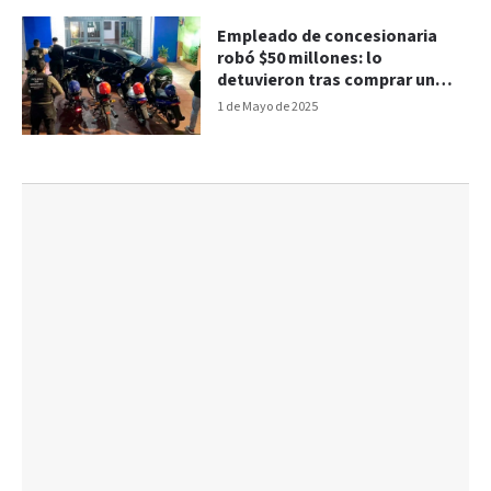
Empleado de concesionaria
robó $50 millones: lo
detuvieron tras comprar un
auto y cinco motos
1 de Mayo de 2025