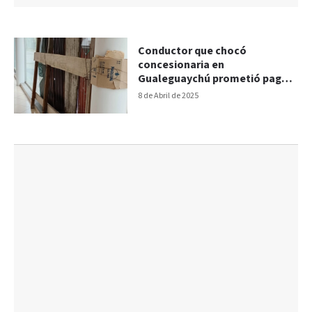
Conductor que chocó
concesionaria en
Gualeguaychú prometió pagar
los daños
8 de Abril de 2025