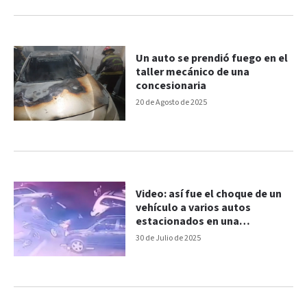
Un auto se prendió fuego en el
taller mecánico de una
concesionaria
20 de Agosto de 2025
Video: así fue el choque de un
vehículo a varios autos
estacionados en una
concesionaria
30 de Julio de 2025