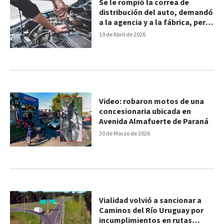
Se le rompió la correa de
distribución del auto, demandó
a la agencia y a la fábrica, pero
la Justicia rechazó el reclamo
19 de Abril de 2026
Video: robaron motos de una
concesionaria ubicada en
Avenida Almafuerte de Paraná
30 de Marzo de 2026
Vialidad volvió a sancionar a
Caminos del Río Uruguay por
incumplimientos en rutas