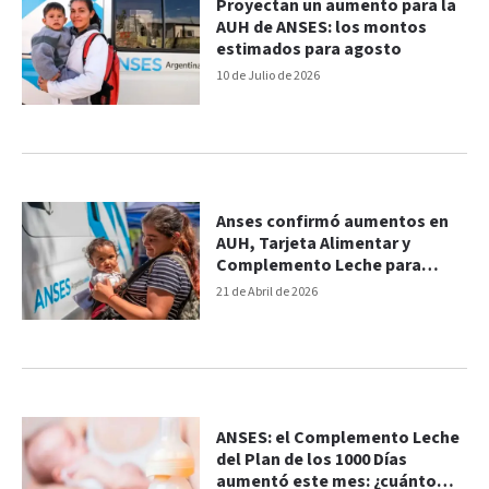
Proyectan un aumento para la
AUH de ANSES: los montos
estimados para agosto
10 de Julio de 2026
Anses confirmó aumentos en
AUH, Tarjeta Alimentar y
Complemento Leche para
mayo de 2026
21 de Abril de 2026
ANSES: el Complemento Leche
del Plan de los 1000 Días
aumentó este mes: ¿cuánto