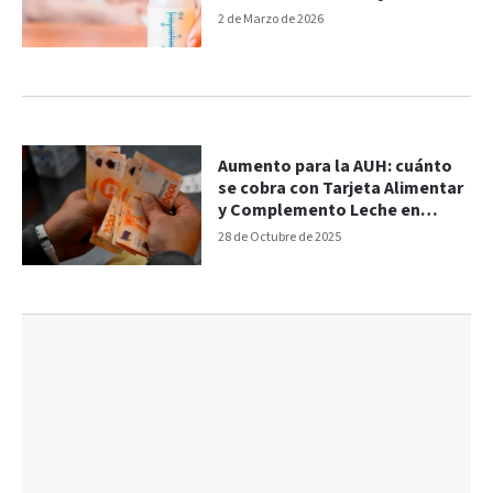
cobro?
2 de Marzo de 2026
Aumento para la AUH: cuánto
se cobra con Tarjeta Alimentar
y Complemento Leche en
noviembre
28 de Octubre de 2025