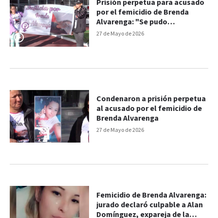
Prisión perpetua para acusado
por el femicidio de Brenda
Alvarenga: "Se pudo
comprobar su responsabilidad"
27 de Mayo de 2026
Condenaron a prisión perpetua
al acusado por el femicidio de
Brenda Alvarenga
27 de Mayo de 2026
Femicidio de Brenda Alvarenga:
jurado declaró culpable a Alan
Domínguez, expareja de la