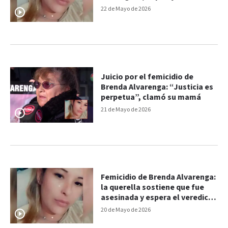
mujer
22 de Mayo de 2026
Juicio por el femicidio de
Brenda Alvarenga: “Justicia es
perpetua”, clamó su mamá
21 de Mayo de 2026
Femicidio de Brenda Alvarenga:
la querella sostiene que fue
asesinada y espera el veredicto
del jurado
20 de Mayo de 2026