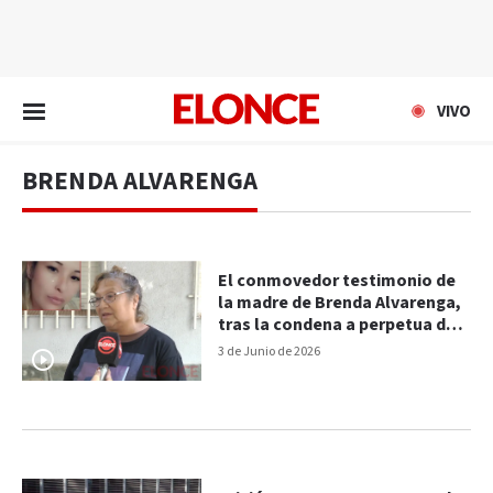
EN VIVO
VIVO
BRENDA ALVARENGA
El conmovedor testimonio de
la madre de Brenda Alvarenga,
tras la condena a perpetua del
femicida
3 de Junio de 2026