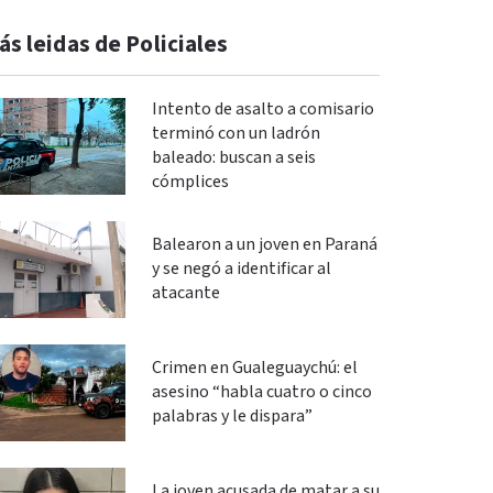
ás leidas de Policiales
Intento de asalto a comisario
terminó con un ladrón
baleado: buscan a seis
cómplices
Balearon a un joven en Paraná
y se negó a identificar al
atacante
Crimen en Gualeguaychú: el
asesino “habla cuatro o cinco
palabras y le dispara”
La joven acusada de matar a su