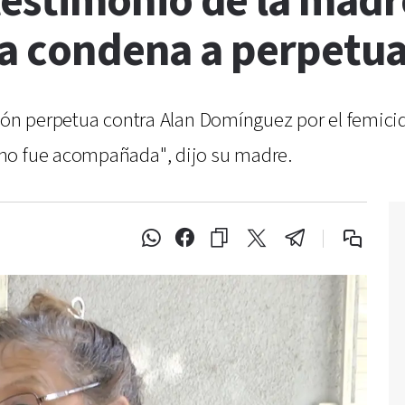
estimonio de la madr
la condena a perpetua
sión perpetua contra Alan Domínguez por el femici
no fue acompañada", dijo su madre.