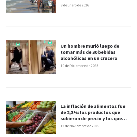
8 de Enero de 2026
Un hombre murió luego de
tomar más de 30 bebidas
alcohólicas en un crucero
10 de Diciembre de 2025
La inflación de alimentos fue
de 2,3%: los productos que
subieron de precio y los que
bajaron
12 de Noviembre de 2025