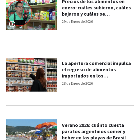
Precios de los alimentos en
enero: cuáles subieron, cuáles
bajaron y cuáles se
mantuvieron estables
29 de Enero de 2026
La apertura comercial impulsa
el regreso de alimentos
importados en los
supermercados
28 de Enero de 2026
Verano 2026: cuánto cuesta
para los argentinos comer y
beber en las playas de Brasil