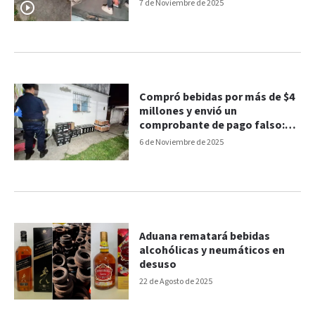
7 de Noviembre de 2025
Compró bebidas por más de $4
millones y envió un
comprobante de pago falso:
una mujer detenida
6 de Noviembre de 2025
Aduana rematará bebidas
alcohólicas y neumáticos en
desuso
22 de Agosto de 2025