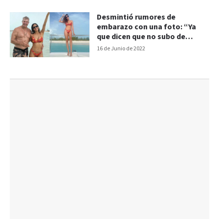
Desmintió rumores de
embarazo con una foto: “Ya
que dicen que no subo de
frente”
16 de Junio de 2022