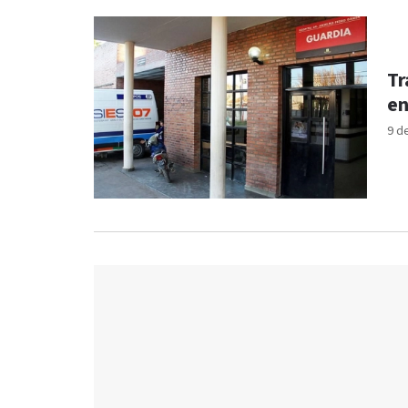
Tr
en
9 d