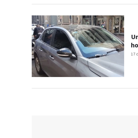
Un
ho
17 