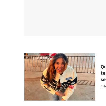
Qu
te
se
6 d