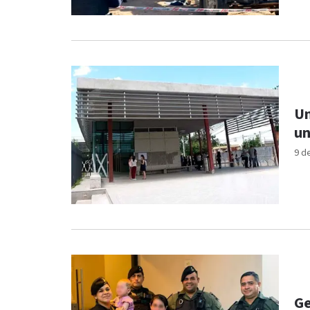
Un
u
9 d
Ge