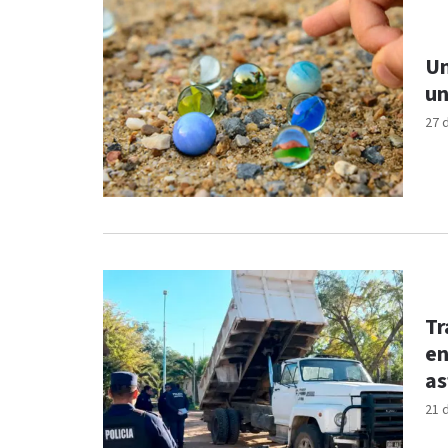
Un
un
27 
Tr
en
as
21 