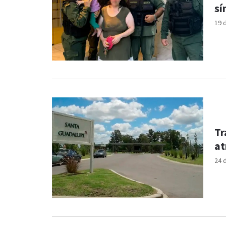
sí
19 
Tr
at
24 