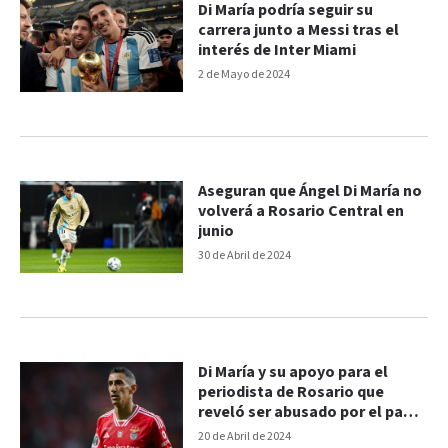
Di María podría seguir su
carrera junto a Messi tras el
interés de Inter Miami
2 de Mayo de 2024
Aseguran que Ángel Di María no
volverá a Rosario Central en
junio
30 de Abril de 2024
Di María y su apoyo para el
periodista de Rosario que
reveló ser abusado por el padre
y su tío
20 de Abril de 2024