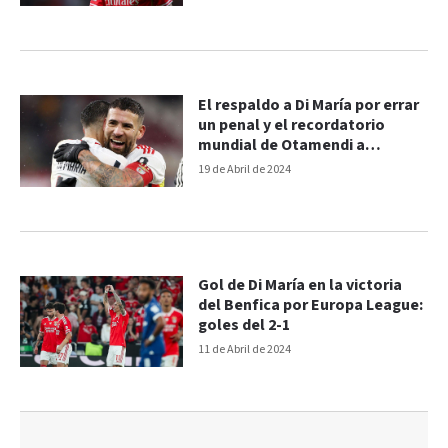
El respaldo a Di María por errar
un penal y el recordatorio
mundial de Otamendi a
franceses
19 de Abril de 2024
Gol de Di María en la victoria
del Benfica por Europa League:
goles del 2-1
11 de Abril de 2024