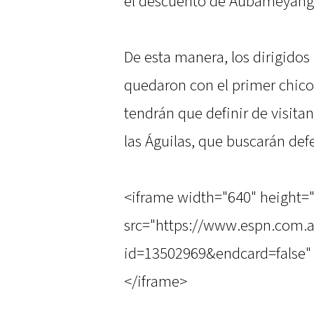
el descuento de Aubameyang
De esta manera, los dirigido
quedaron con el primer chico 
tendrán que definir de visita
las Águilas, que buscarán def
<iframe width="640" height=
src="https://www.espn.com.a
id=13502969&endcard=false" 
</iframe>