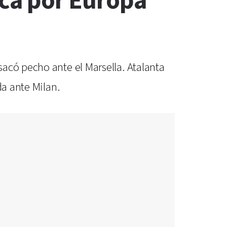
fica por Europa
acó pecho ante el Marsella. Atalanta
da ante Milan.