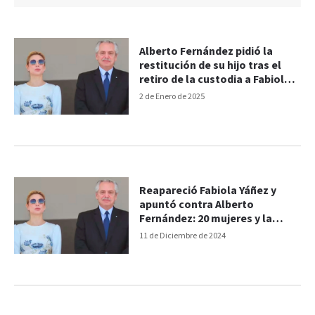
Alberto Fernández pidió la
restitución de su hijo tras el
retiro de la custodia a Fabiola
Yañez
2 de Enero de 2025
Reapareció Fabiola Yáñez y
apuntó contra Alberto
Fernández: 20 mujeres y la
violencia
11 de Diciembre de 2024