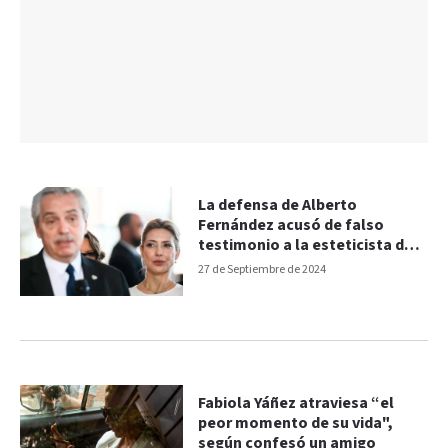
La defensa de Alberto
Fernández acusó de falso
testimonio a la esteticista de
Fabiola Yañez
27 de Septiembre de 2024
Fabiola Yáñez atraviesa “el
peor momento de su vida",
según confesó un amigo