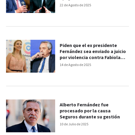
tarro”
22 de Agosto de 2025
Piden que el ex presidente
Fernández sea enviado a juicio
por violencia contra Fabiola
Yañez
14 de Agosto de 2025
Alberto Fernández fue
procesado por la causa
Seguros durante su gestión
10 de Julio de 2025