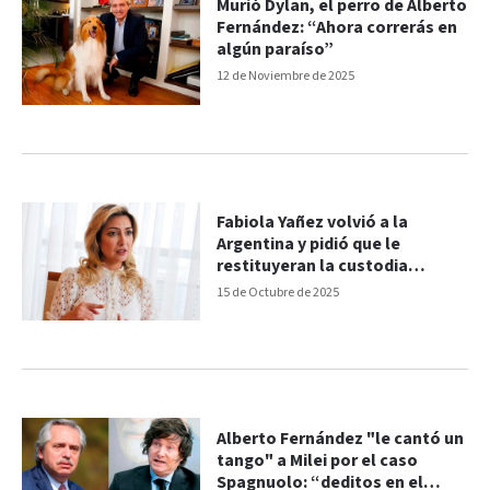
Murió Dylan, el perro de Alberto
Fernández: “Ahora correrás en
algún paraíso”
12 de Noviembre de 2025
Fabiola Yañez volvió a la
Argentina y pidió que le
restituyeran la custodia
policial
15 de Octubre de 2025
Alberto Fernández "le cantó un
tango" a Milei por el caso
Spagnuolo: “deditos en el