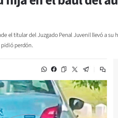
u hija en el baúl del 
e el titular del Juzgado Penal Juvenil llevó a su h
, pidió perdón.