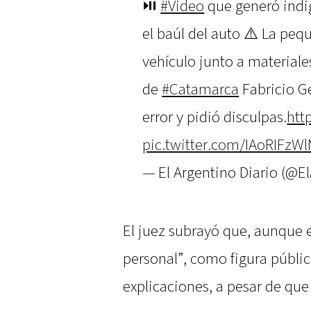
⏯️
#Video
que generó indig
el baúl del auto ⚠️ La peq
vehículo junto a materiale
de
#Catamarca
Fabricio G
error y pidió disculpas.
htt
pic.twitter.com/IAoRIFzW
— El Argentino Diario (@E
El juez subrayó que, aunque e
personal”, como figura públic
explicaciones, a pesar de que 