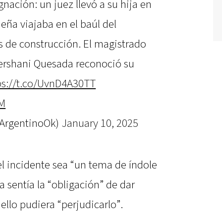
nación: un juez llevó a su hija en
ueña viajaba en el baúl del
s de construcción. El magistrado
ershani Quesada reconoció su
ps://t.co/UvnD4A30TT
lM
lArgentinoOk)
January 10, 2025
l incidente sea “un tema de índole
a sentía la “obligación” de dar
ello pudiera “perjudicarlo”.