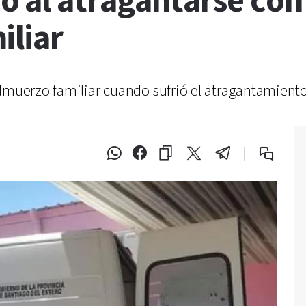
 al atragantarse con
iliar
lmuerzo familiar cuando sufrió el atragantamiento