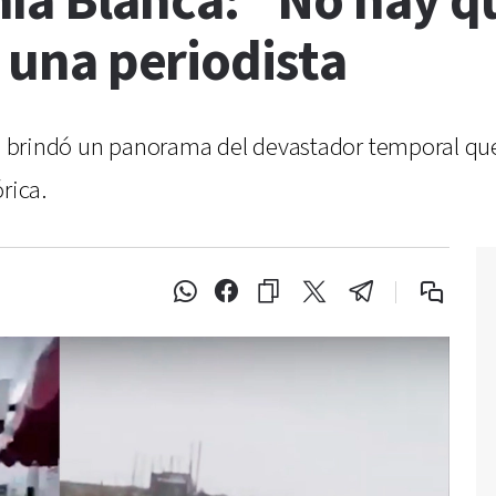
ía Blanca: “No hay q
o una periodista
ta, brindó un panorama del devastador temporal qu
rica.