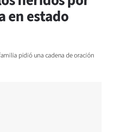
los heridos por
ra en estado
 familia pidió una cadena de oración