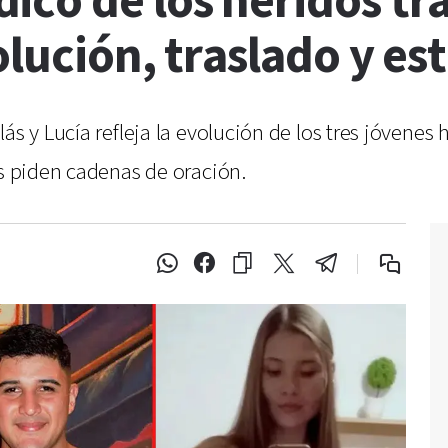
co de los heridos tra
olución, traslado y e
s y Lucía refleja la evolución de los tres jóvenes h
es piden cadenas de oración.