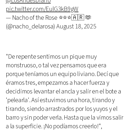
@LosAndesDiario
pic.twitter.com/EulG3kB9gW
— Nacho of the Rose ⭐️⭐️⭐️🇦🇷 🫶
(@nacho_delarosa)
August 18, 2025
"De repente sentimos un pique muy
monstruoso, o tal vez pensamos que era
porque teníamos un equipo liviano. Decí que
éramos tres, empezamos a hacer fuerza y
decidimos levantar el ancla y salir en el bote a
'pelearla'. Así estuvimos una hora, tirando y
tirando, siendo arrastrados por los yuyos y el
barro y sin poder verla. Hasta que la vimos salir
a la superficie. ¡No podíamos creerlo!",