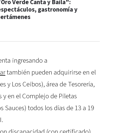
"Oro Verde Canta y Baila":
espectáculos, gastronomía y
certámenes
venta ingresando a
ar
también pueden adquirirse en el
es y Los Ceibos), área de Tesorería,
s y en el Complejo de Piletas
os Sauces) todos los días de 13 a 19
I.
on discapacidad (con certificado),