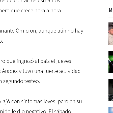
tos de contactos estrechos
M
ero que crece hora a hora.
ariante Ómicron, aunque aún no hay
o.
ero que ingresó al país el jueves
 Árabes y tuvo una fuerte actividad
un segundo testeo.
viajó con síntomas leves, pero en su
ápido le dio negativo. El sábado