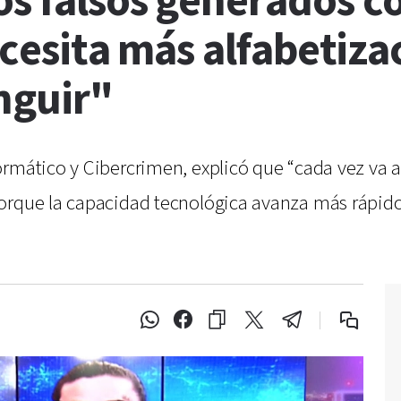
s falsos generados co
ecesita más alfabetiza
nguir"
mático y Cibercrimen, explicó que “cada vez va a se
orque la capacidad tecnológica avanza más rápido