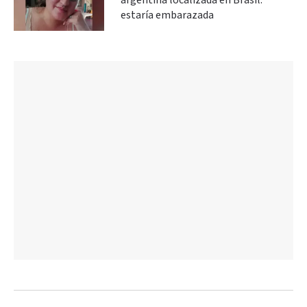
argentina localizada en Brasil:
estaría embarazada