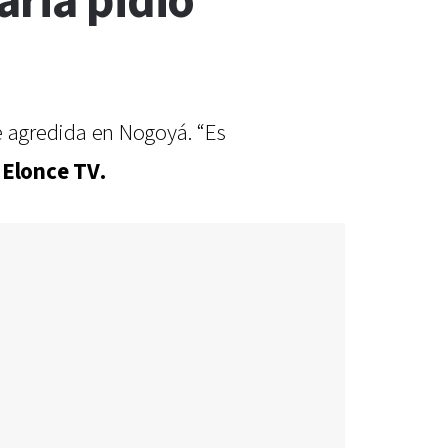
aria pidió
ue agredida en Nogoyá. “Es
a
Elonce TV.