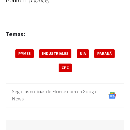
Bourdin.
(Elonce)
Temas:
PYMES
INDUSTRIALES
UIA
PARANÁ
CPC
Seguí las noticias de Elonce.com en Google
News