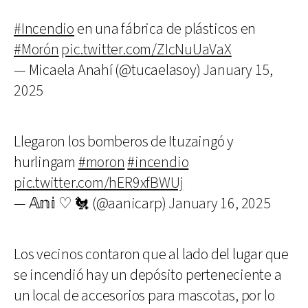
#Incendio
en una fábrica de plásticos en
#Morón
pic.twitter.com/ZIcNuUaVaX
— Micaela Anahí (@tucaelasoy)
January 15,
2025
Llegaron los bomberos de Ituzaingó y
hurlingam
#moron
#incendio
pic.twitter.com/hER9xfBWUj
— 𝔸𝕟𝕚 ♡ 🐔 (@aanicarp)
January 16, 2025
Los vecinos contaron que al lado del lugar que
se incendió hay un depósito perteneciente a
un local de accesorios para mascotas, por lo