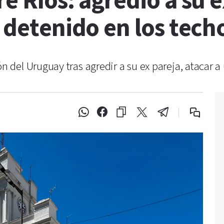
e Ríos: agredió a su e
e detenido en los tech
el Uruguay tras agredir a su ex pareja, atacar a u