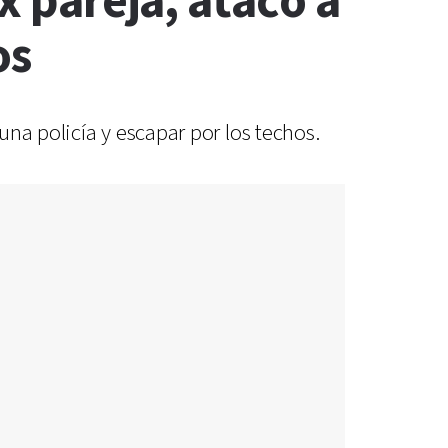
x pareja, atacó a
os
na policía y escapar por los techos.