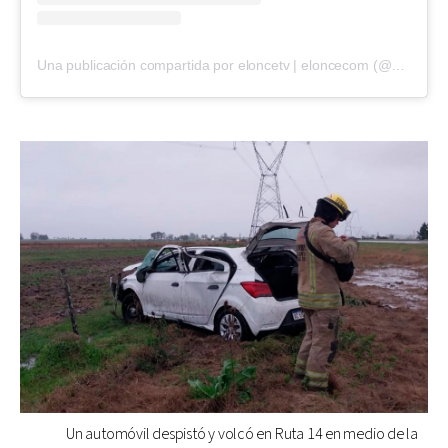
Una publicación compartida por eloncetv | eloncecom (@eloncecom)
Un automóvil despistó y volcó en Ruta 14 en medio de la