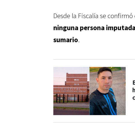
Desde la Fiscalía se confirm
ninguna persona imputad
sumario
.
E
h