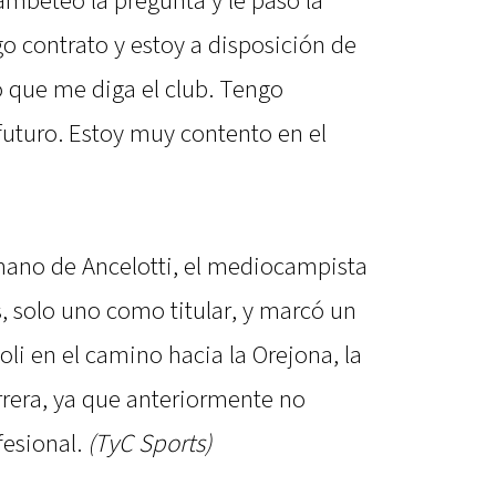
 gambeteó la pregunta y le pasó la
go contrato y estoy a disposición de
lo que me diga el club. Tengo
 futuro. Estoy muy contento en el
mano de Ancelotti, el mediocampista
, solo uno como titular, y marcó un
poli en el camino hacia la Orejona, la
rrera, ya que anteriormente no
fesional.
(TyC Sports)