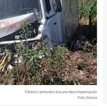
Falleció camionero tras una descompensación
Foto: Elonce