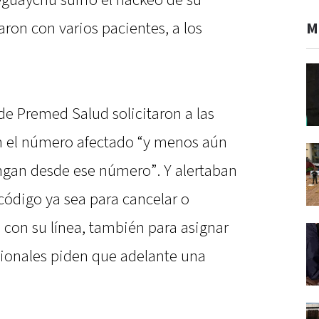
guaychú sufrió el hackeo de su
aron con varios pacientes, a los
M
de Premed Salud solicitaron a las
 el número afectado “y menos aún
ngan desde ese número”. Y alertaban
 código ya sea para cancelar o
n con su línea, también para asignar
sionales piden que adelante una