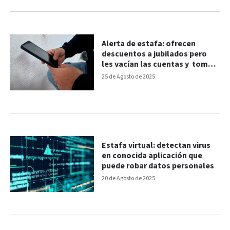
Alerta de estafa: ofrecen
descuentos a jubilados pero
les vacían las cuentas y toman
créditos
25 de Agosto de 2025
Estafa virtual: detectan virus
en conocida aplicación que
puede robar datos personales
20 de Agosto de 2025