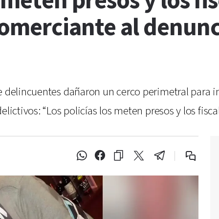
 meten presos y los fis
comerciante al denunc
e delincuentes dañaron un cerco perimetral para in
lictivos: “Los policías los meten presos y los fisca