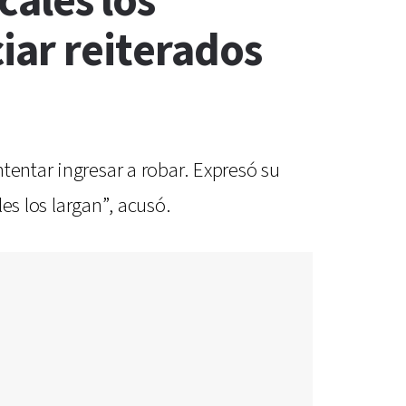
cales los
iar reiterados
tentar ingresar a robar. Expresó su
les los largan”, acusó.