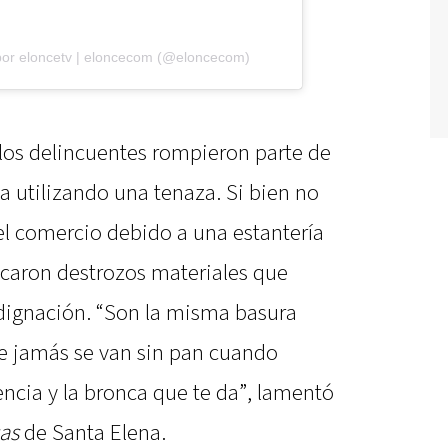
por eloncetv | eloncecom (@eloncecom)
 los delincuentes rompieron parte de
ca utilizando una tenaza. Si bien no
del comercio debido a una estantería
caron destrozos materiales que
dignación. “Son la misma basura
e jamás se van sin pan cuando
encia y la bronca que te da”, lamentó
as
de Santa Elena.