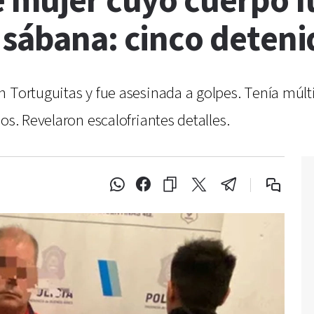
e mujer cuyo cuerpo f
 sábana: cinco deteni
 Tortuguitas y fue asesinada a golpes. Tenía múltip
os. Revelaron escalofriantes detalles.