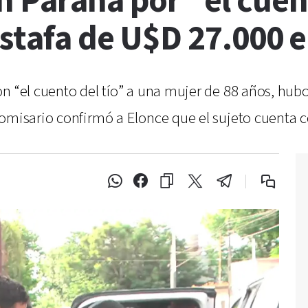
 Paraná por "el cuent
stafa de U$D 27.000 e
n “el cuento del tío” a una mujer de 88 años, hub
comisario confirmó a Elonce que el sujeto cuenta 