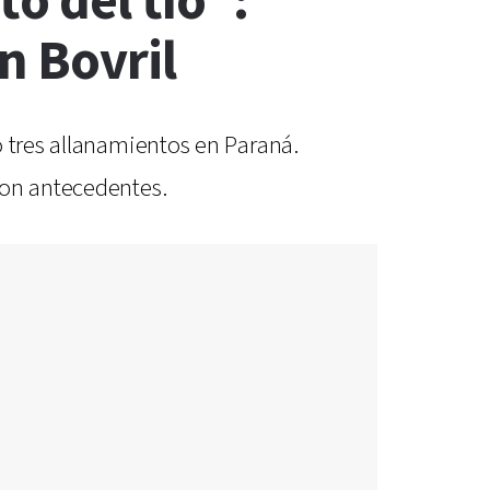
o del tío”:
n Bovril
o tres allanamientos en Paraná.
con antecedentes.