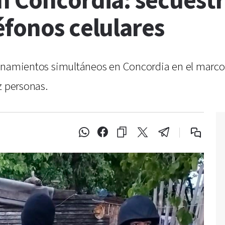
n Concordia: secuestr
éfonos celulares
allanamientos simultáneos en Concordia en el marco
z personas.