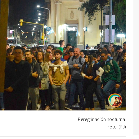
Peregrinación nocturna.
Foto: (PJ)