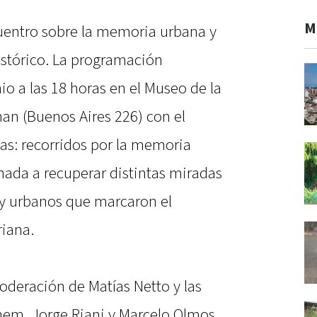
M
uentro sobre la memoria urbana y
istórico. La programación
io a las 18 horas en el Museo de la
an (Buenos Aires 226) con el
as: recorridos por la memoria
nada a recuperar distintas miradas
s y urbanos que marcaron el
riana.
oderación de Matías Netto y las
em, Jorge Riani y Marcelo Olmos,