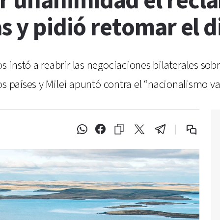
r unanimidad el recl
as y pidió retomar el 
nstó a reabrir las negociaciones bilaterales sobre 
os países y Milei apuntó contra el “nacionalismo va