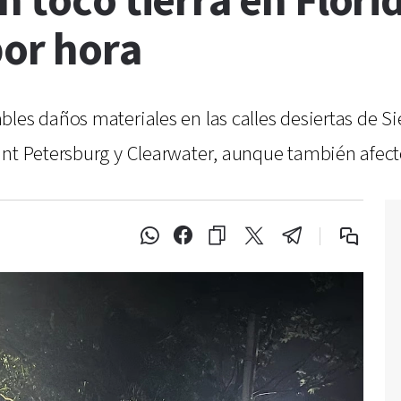
n tocó tierra en Flori
por hora
les daños materiales en las calles desiertas de Si
int Petersburg y Clearwater, aunque también afec