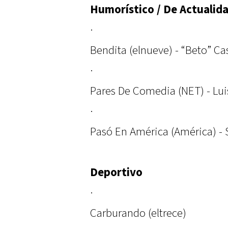
Humorístico / De Actualid
·
Bendita (elnueve) - “Beto” Ca
·
Pares De Comedia (NET) - Lui
·
Pasó En América (América) - S
Deportivo
·
Carburando (eltrece)