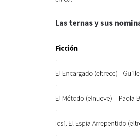
Las ternas y sus nomin
Ficción
·
El Encargado (eltrece) - Guill
·
El Método (elnueve) – Paola B
·
Iosi, El Espía Arrepentido (elt
·