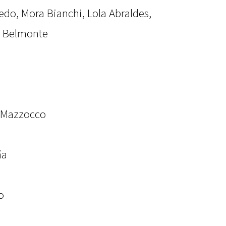
cedo, Mora Bianchi, Lola Abraldes,
o Belmonte
a Mazzocco
ña
o