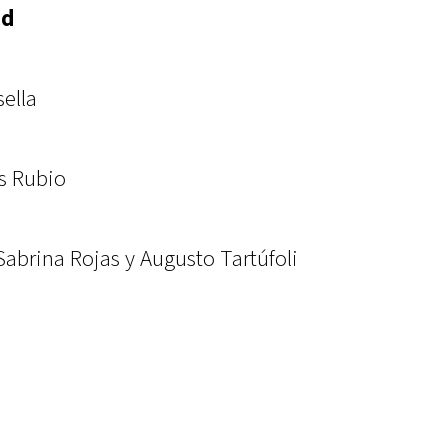
ad
sella
s Rubio
abrina Rojas y Augusto Tartúfoli